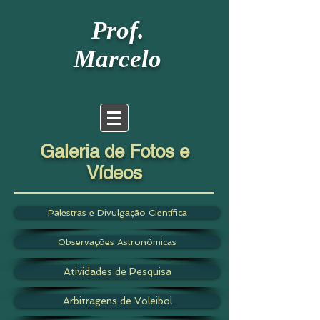
Prof.
Marcelo
Galeria de Fotos e
Vídeos
Palestras e Divulgação Científica
Observações Astronômicas
Atividades de Pesquisa
Arbitragens de Voleibol