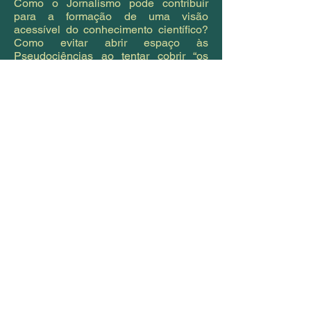
Como o Jornalismo pode contribuir
para a formação de uma visão
acessível do conhecimento científico?
Como evitar abrir espaço às
Pseudociências ao tentar cobrir “os
dois lados” de uma história? Não tenho
dúvidas de que todos esses pontos
podem ser úteis tanto para os
jornalistas em formação como para os
que já estão na frente de batalha diária
do Jornalismo, deparando-se
cotidianamente com o desafio de tratar
de uma pauta sobre Ciência.
AUTOR: Marcelo Girardi Schappo, Dr.
Adquira a versão DIGITAL (Ebook) em:
Amazon
Adquira a versão FÍSICA em:
Clube de Autores