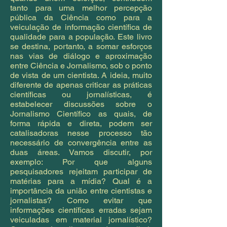
tanto para uma melhor percepção
pública da Ciência como para a
veiculação de informação científica de
qualidade para a população. Este livro
se destina, portanto, a somar esforços
nas vias de diálogo e aproximação
entre Ciência e Jornalismo, sob o ponto
de vista de um cientista. A ideia, muito
diferente de apenas criticar as práticas
científicas ou jornalísticas, é
estabelecer discussões sobre o
Jornalismo Científico as quais, de
forma rápida e direta, podem ser
catalisadoras nesse processo tão
necessário de convergência entre as
duas áreas. Vamos discutir, por
exemplo: Por que alguns
pesquisadores rejeitam participar de
matérias para a mídia? Qual é a
importância da união entre cientistas e
jornalistas? Como evitar que
informações científicas erradas sejam
veiculadas em material jornalístico?