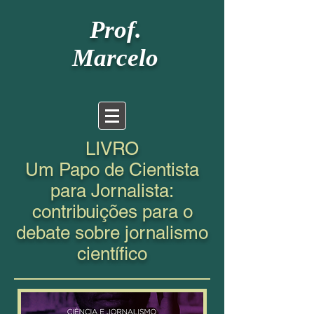
Prof.
Marcelo
LIVRO
Um Papo de Cientista
para Jornalista:
contribuições para o
debate sobre jornalismo
científico