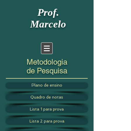
Prof.
Marcelo
Metodologia
de Pesquisa
Plano de ensino
Quadro de notas
Lista 1 para prova
Lista 2 para prova