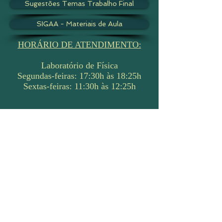
Sugestões Temas Trabalho Final
SIGAA - Materiais de Aula
HORÁRIO DE ATENDIMENTO:
Laboratório de Física
Segundas-feiras: 17:30h às 18:25h
Sextas-feiras: 11:30h às 12:25h
DATAS DAS AVALIAÇÕES:
PROVA - 04/05/2020
APRESENTAÇÕES - 15/06/2020,
22/06/2020 e 29/06/2020
RECUPERAÇÃO - 06/07/2020
Voltar